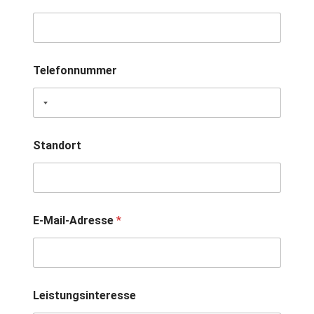
Telefonnummer
*
Standort
U
n
t
e
r
n
E-Mail-Adresse
*
e
h
m
e
n
U
Leistungsinteresse
n