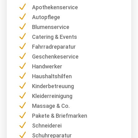
N
Apothekenservice
N
Autopflege
N
Blumenservice
N
Catering & Events
N
Fahrradreparatur
N
Geschenkeservice
N
Handwerker
N
Haushaltshilfen
N
Kinderbetreuung
N
Kleiderreinigung
N
Massage & Co.
N
Pakete & Briefmarken
N
Schneiderei
N
Schuhreparatur